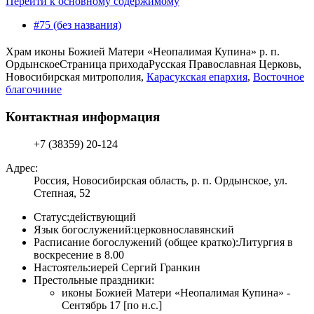
Перейти к основному содержимому
#75 (без названия)
Храм иконы Божией Матери «Неопалимая Купина» р. п.
Ордынское
Страница прихода
Русская Православная Церковь,
Новосибирская митрополия,
Карасукская епархия
,
Восточное
благочиние
Контактная информация
+7 (38359) 20-124
Адрес:
Россия, Новосибирская область, р. п. Ордынское, ул.
Степная, 52
Статус:
действующий
Язык богослужений:
церковнославянский
Расписание богослужений (общее кратко):
Литургия в
воскресение в 8.00
Настоятель:
иерей Сергий Гранкин
Престольные праздники:
иконы Божией Матери «Неопалимая Купина» -
Сентябрь 17 [по н.с.]